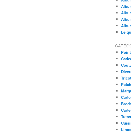
Albu
Album
Album
Album
Le qu
CATÉG
Point
Cade
Cout
Diver
Trico
Patc
Marqu
Cart
Brode
Carte
Tutos
Cuisi
Linge