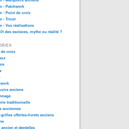
m - Patchwork
 - Point de croix
 - Tricot
 - Vos réalisations
ilt des esclaves, mythe ou réalité ?
ORIES
 de croix
aux
ure
s
t
hwork
oirs anciens
onnage
rie traditionnelle
s anciennes
-grilles offertes-livrets anciens
ne
 ancien et dentelles