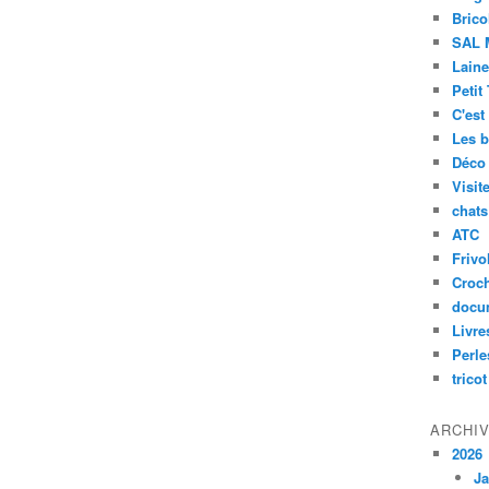
Brico
SAL 
Laine
Petit
C'est
Les b
Déco
Visit
chats
ATC
Frivol
Croc
docu
Livre
Perle
tricot
ARCHI
2026
Ja