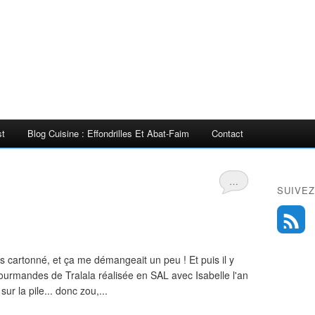
st
Blog Cuisine : Effondrilles Et Abat-Faim
Contact
…
SUIVEZ
s cartonné, et ça me démangeait un peu ! Et puis il y
 gourmandes de Tralala réalisée en SAL avec Isabelle l'an
ur la pile... donc zou,...