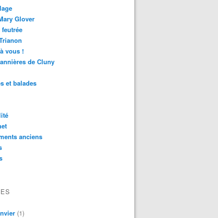
lage
Mary Glover
 feutrée
 Trianon
 à vous !
annières de Cluny
es et balades
ité
het
ments anciens
s
s
VES
nvier
(1)