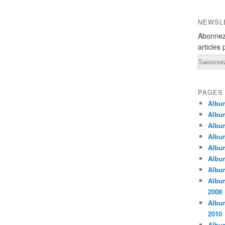
NEWSL
Abonnez
articles 
Email
PAGES
Album
Album
Album
Albu
Album
Album
Albu
Albu
2008
Albu
2010
Album