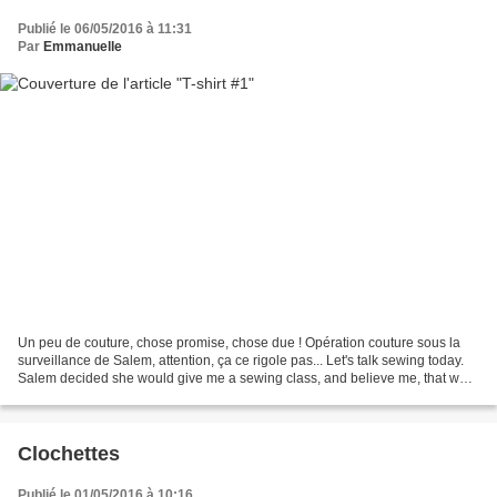
Publié le 06/05/2016 à 11:31
Par
Emmanuelle
Un peu de couture, chose promise, chose due ! Opération couture sous la
surveillance de Salem, attention, ça ce rigole pas... Let's talk sewing today.
Salem decided she would give me a sewing class, and believe me, that was
serious business... Le but...
Clochettes
Publié le 01/05/2016 à 10:16