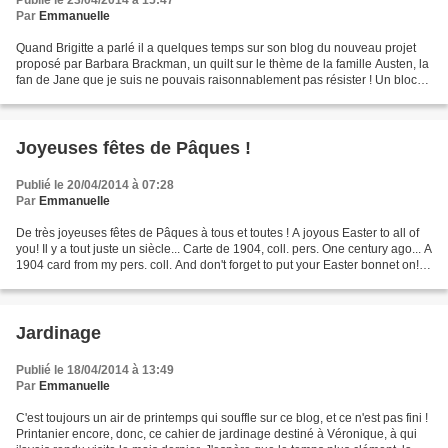
Publié le 23/04/2014 à 15:47
Par
Emmanuelle
Quand Brigitte a parlé il a quelques temps sur son blog du nouveau projet
proposé par Barbara Brackman, un quilt sur le thème de la famille Austen, la
fan de Jane que je suis ne pouvais raisonnablement pas résister ! Un bloc
par semaine, c'est jouable......
Joyeuses fêtes de Pâques !
Publié le 20/04/2014 à 07:28
Par
Emmanuelle
De très joyeuses fêtes de Pâques à tous et toutes ! A joyous Easter to all of
you! Il y a tout juste un siècle... Carte de 1904, coll. pers. One century ago... A
1904 card from my pers. coll. And don't forget to put your Easter bonnet on!
Etats-Unis,...
Jardinage
Publié le 18/04/2014 à 13:49
Par
Emmanuelle
C'est toujours un air de printemps qui souffle sur ce blog, et ce n'est pas fini !
Printanier encore, donc, ce cahier de jardinage destiné à Véronique, à qui