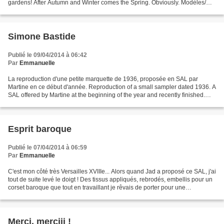
gardens! After Autumn and Winter comes the Spring. Obviously. Modèles/
patterns in "Petits bonheurs à...
Simone Bastide
Publié le 09/04/2014 à 06:42
Par
Emmanuelle
La reproduction d'une petite marquette de 1936, proposée en SAL par
Martine en ce début d'année. Reproduction of a small sampler dated 1936. A
SAL offered by Martine at the beginning of the year and recently finished.
Brodée en 1/1 sur un lin 12 fils,...
Esprit baroque
Publié le 07/04/2014 à 06:59
Par
Emmanuelle
C'est mon côté très Versailles XVIIIe... Alors quand Jad a proposé ce SAL, j'ai
tout de suite levé le doigt ! Des tissus appliqués, rebrodés, embellis pour un
corset baroque que tout en travaillant je rêvais de porter pour une
promenade tranquille sous...
Merci, merciii !