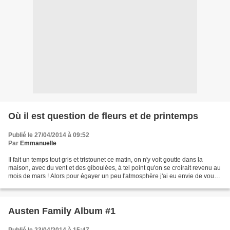
Où il est question de fleurs et de printemps
Publié le 27/04/2014 à 09:52
Par
Emmanuelle
Il fait un temps tout gris et tristounet ce matin, on n'y voit goutte dans la
maison, avec du vent et des giboulées, à tel point qu'on se croirait revenu au
mois de mars ! Alors pour égayer un peu l'atmosphère j'ai eu envie de vous
parler de printemps...
Austen Family Album #1