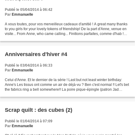
Publié le 05/04/2014 à 06:42
Par
Emmanuelle
A vous toutes, pour vos merveilleux cadeaux d'amitié ! A great many thanks
to you girls for your lovely tokens of friendship! De la part d'Anne, venue en
visite... From Anne, who came calling... Finitions parfaites, comme d'hab !
Perfectly finished, as...
Anniversaires d'hiver #4
Publié le 03/04/2014 à 06:33
Par
Emmanuelle
Celui d'Anne. Et le dernier de la série ! Last but not least winter birthday:
Anne's Les tissus ont comme un air de déjà-vu ? Ben c'est normal !! Let's bet
the fabrics ring a bell somewhere!! La poire pique-épingle (patron Jad
Sampler) The pear pincushion...
Scrap quilt : des cubes (2)
Publié le 01/04/2014 à 07:09
Par
Emmanuelle