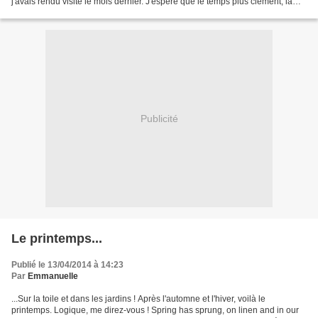
j'avais rendu visite le mois dernier. J'espère que le temps plus clément, la
baisse du niveau...
Publicité
Le printemps...
Publié le 13/04/2014 à 14:23
Par
Emmanuelle
...Sur la toile et dans les jardins ! Après l'automne et l'hiver, voilà le
printemps. Logique, me direz-vous ! Spring has sprung, on linen and in our