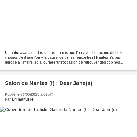
Un autre avantage des salons, hormis que l'on y voit beaucoup de belles
choses, c'est que l'on y fait aussi de belles rencontres ! Nantes n'a pas
dérogé à l'affaire, et la journée fut l'occasion de retrouver des copines,
certaines que je connaissais déja,...
Salon de Nantes (I) : Dear Jane(s)
Publié le 06/05/2013 à 09:47
Par
Emmanuelle