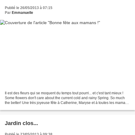
Publié le 26/05/2013 à 07:15
Par
Emmanuelle
Il est des fleurs qui se moquent du temps tout pourri... et c'est tant mieux !
Some flowers don't care about the current cold and rainy Spring. So much
the better! Une très joyeuse fête à Catherine, Maryse et à toutes les mamans
! A happy Mother's Day...
Jardin clos...
Publié le 23/05/2013 à 09:38