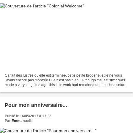
Ca fait des lustres qu'elle est terminée, cette petite broderie, et je ne vous
l'avais encore pas montrée ! Ce n'est pas bien ! Although the last stitch was
made a very long time ago, this little work had remained unpublished sofar!!
Shame on me... Colonial...
Pour mon anniversaire...
Publié le 16/05/2013 à 13:36
Par
Emmanuelle