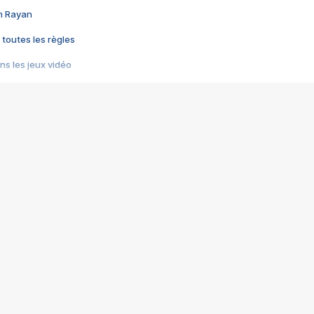
im Rayan
 toutes les règles
s les jeux vidéo
us choquant de Rockstar ? - Le scandale BULLY
e plus moche de Steam
du RÊVE tourne au CAUCHEMAR
pendant 8 heures
it… à tort
umiliés par un jeu vidéo
ire - Final Fantasy 8
ti un empire - Age of Empires
story DOFUS