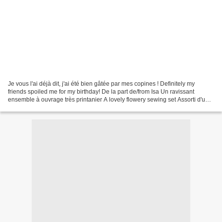
Je vous l'ai déjà dit, j'ai été bien gâtée par mes copines ! Definitely my
friends spoiled me for my birthday! De la part de/from Isa Un ravissant
ensemble à ouvrage très printanier A lovely flowery sewing set Assorti d'un
napperon fait main chiné et...