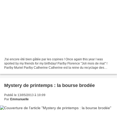
J'ai encore été bien gâtée par les copines ! Once again this year I was
spoiled by my friends for my birthday! Par/by Florence "Joli mois de mai" !
Par/by Muriel Par/by Catherine Catherine est la reine du recyclage des
lisières ! Catherine is so good...
Mystery de printemps : la bourse brodée
Publié le 13/05/2013 à 10:09
Par
Emmanuelle