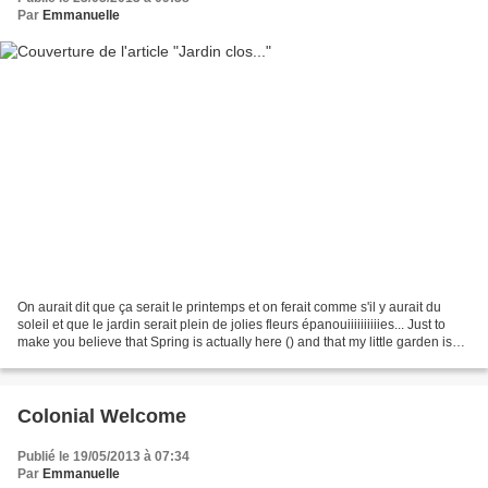
Par
Emmanuelle
On aurait dit que ça serait le printemps et on ferait comme s'il y aurait du
soleil et que le jardin serait plein de jolies fleurs épanouiiiiiiiiiies... Just to
make you believe that Spring is actually here () and that my little garden is
full of nice,...
Colonial Welcome
Publié le 19/05/2013 à 07:34
Par
Emmanuelle