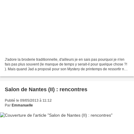
J'adore la broderie traditionnelle, d'ailleurs je en sais pas pourquoi je n'en
fais pas plus souvent (le manque de temps y serait-il pour quelque chose ?!
). Mais quand Jad a proposé pour son Mystery de printemps de ressortir nos
rubans de soie et nos...
Salon de Nantes (II) : rencontres
Publié le 09/05/2013 à 11:12
Par
Emmanuelle