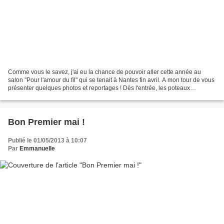
Comme vous le savez, j'ai eu la chance de pouvoir aller cette année au
salon "Pour l'amour du fil" qui se tenait à Nantes fin avril. A mon tour de vous
présenter quelques photos et reportages ! Dès l'entrée, les poteaux
annoncaient la couleur... As I...
Bon Premier mai !
Publié le 01/05/2013 à 10:07
Par
Emmanuelle