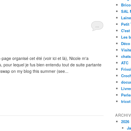
Brico
SAL 
Laine
Petit
…
C'est
Les b
Déco
Visit
chats
page organisé cet été (voir ici et là), Nicole m'a
ATC
, pour lequel je fus bien entendu tout de suite partante
Frivol
swap on my blog this summer (see...
Croc
docu
Livre
Perle
tricot
ARCHI
2026
Ja