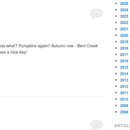
2025
2024
…
2023
2022
2021
2020
2019
uess what? Pumpkins again!! Autumn row - Bent Creek
2018
ave a nice day!
2017
2016
2015
2014
2013
2012
2011
2010
2009
2008
…
ARTIC