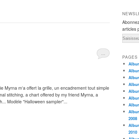
NEWSL
Abonnez
articles 
Email
…
PAGES
Album
Album
Album
Albu
e Myrna m'a offert la grille, un encadrement tout simple
Album
al stitching, a chart offered by my friend Myrna, a
Album
... Modèle "Halloween sampler"...
Albu
Albu
2008
Albu
2010
Album