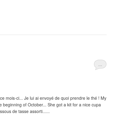
…
e mois-ci... Je lui ai envoyé de quoi prendre le thé ! My
e beginning of October... She got a kit for a nice cupa
sous de tasse assorti......