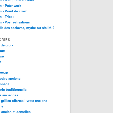
m - Patchwork
 - Point de croix
 - Tricot
 - Vos réalisations
ilt des esclaves, mythe ou réalité ?
ORIES
 de croix
aux
ure
s
t
hwork
oirs anciens
onnage
rie traditionnelle
s anciennes
-grilles offertes-livrets anciens
ne
 ancien et dentelles