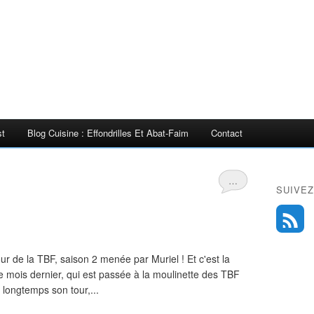
st
Blog Cuisine : Effondrilles Et Abat-Faim
Contact
…
SUIVEZ
our de la TBF, saison 2 menée par Muriel ! Et c'est la
le mois dernier, qui est passée à la moulinette des TBF
e longtemps son tour,...