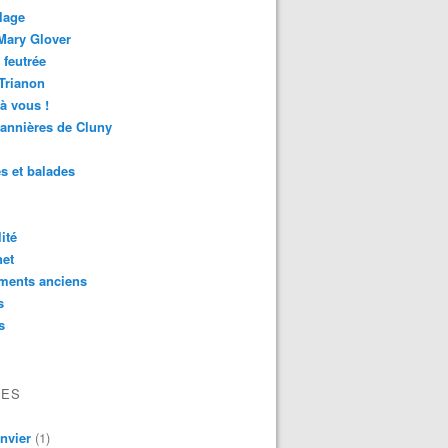
lage
Mary Glover
 feutrée
 Trianon
 à vous !
annières de Cluny
es et balades
ité
het
ments anciens
s
s
VES
nvier
(1)