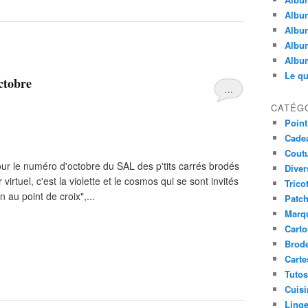
Albu
Album
Album
Album
Le qu
octobre
…
CATÉG
Point
Cade
Cout
ur le numéro d'octobre du SAL des p'tits carrés brodés
Diver
rtuel, c'est la violette et le cosmos qui se sont invités
Trico
n au point de croix",...
Patc
Marqu
Cart
Brode
Carte
Tutos
Cuisi
Linge