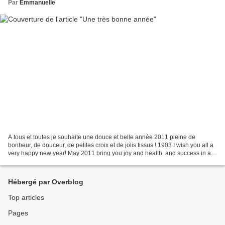
Par
Emmanuelle
A tous et toutes je souhaite une douce et belle année 2011 pleine de
bonheur, de douceur, de petites croix et de jolis tissus ! 1903 I wish you all a
very happy new year! May 2011 bring you joy and health, and success in all
your stitching and quilting...
Hébergé par Overblog
Top articles
Pages