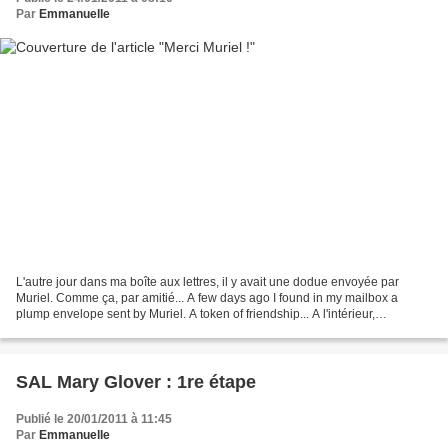
Par
Emmanuelle
L'autre jour dans ma boîte aux lettres, il y avait une dodue envoyée par
Muriel. Comme ça, par amitié... A few days ago I found in my mailbox a
plump envelope sent by Muriel. A token of friendship... A l'intérieur,
accompagnées par une jolie carte Sajou,...
SAL Mary Glover : 1re étape
Publié le 20/01/2011 à 11:45
Par
Emmanuelle