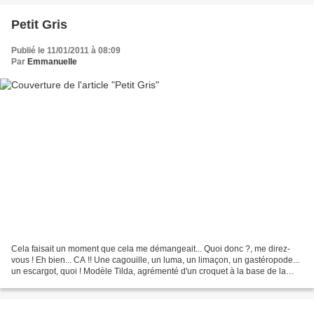
Petit Gris
Publié le 11/01/2011 à 08:09
Par
Emmanuelle
Cela faisait un moment que cela me démangeait... Quoi donc ?, me direz-
vous ! Eh bien... CA !! Une cagouille, un luma, un limaçon, un gastéropode...
un escargot, quoi ! Modèle Tilda, agrémenté d'un croquet à la base de la
coquille Quand qu'te m'fais d'la...