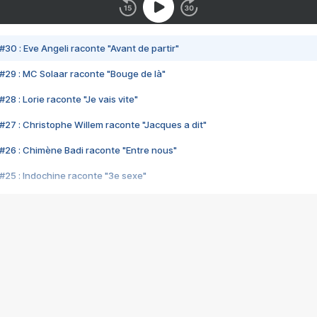
#30 : Eve Angeli raconte "Avant de partir"
#29 : MC Solaar raconte "Bouge de là"
28 : Lorie raconte "Je vais vite"
#27 : Christophe Willem raconte "Jacques a dit"
#26 : Chimène Badi raconte "Entre nous"
#25 : Indochine raconte "3e sexe"
#24 : Zaho raconte "C'est chelou"
#23 : Patrick Bruel raconte "Au café des délices"
#22 : Kyo raconte "Le chemin"
#21 : Nolwenn Leroy raconte "Cassé"
#20 : Patrick Hernandez raconte "Born to be alive"