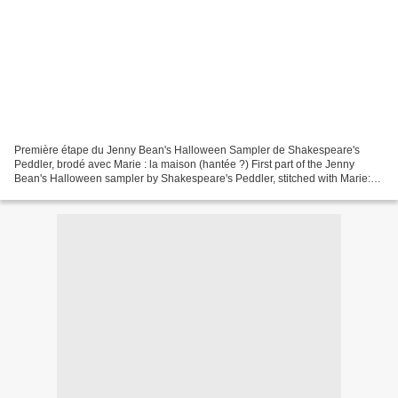
Première étape du Jenny Bean's Halloween Sampler de Shakespeare's
Peddler, brodé avec Marie : la maison (hantée ?) First part of the Jenny
Bean's Halloween sampler by Shakespeare's Peddler, stitched with Marie:
the (haunted?) house Lin Gander 16 fils...