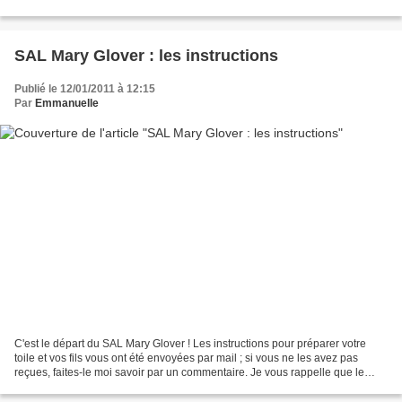
...qui a eu la bonne...
SAL Mary Glover : les instructions
Publié le 12/01/2011 à 12:15
Par
Emmanuelle
C'est le départ du SAL Mary Glover ! Les instructions pour préparer votre
toile et vos fils vous ont été envoyées par mail ; si vous ne les avez pas
reçues, faites-le moi savoir par un commentaire. Je vous rappelle que le
choix des couleurs est libre,...