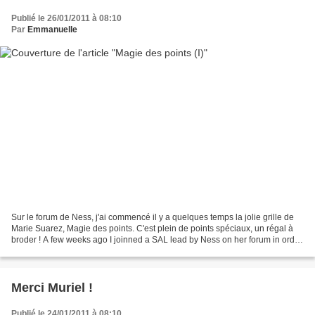
Publié le 26/01/2011 à 08:10
Par
Emmanuelle
Sur le forum de Ness, j'ai commencé il y a quelques temps la jolie grille de
Marie Suarez, Magie des points. C'est plein de points spéciaux, un régal à
broder ! A few weeks ago I joinned a SAL lead by Ness on her forum in order
to stitch this wonderful...
Merci Muriel !
Publié le 24/01/2011 à 08:10