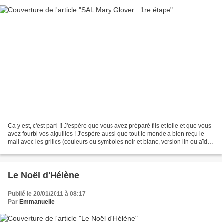
Ca y est, c'est parti !! J'espère que vous avez préparé fils et toile et que vous
avez fourbi vos aiguilles ! J'espère aussi que tout le monde a bien reçu le
mail avec les grilles (couleurs ou symboles noir et blanc, version lin ou aïda).
Sinon, n'hésitez...
Le Noël d'Hélène
Publié le 20/01/2011 à 08:17
Par
Emmanuelle