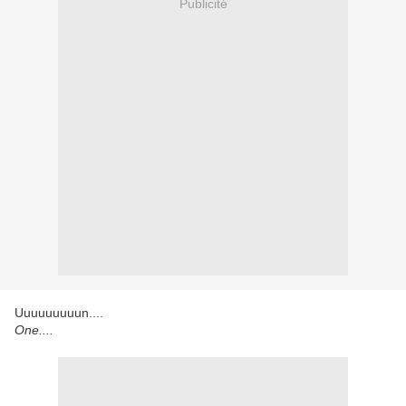
Publicité
Uuuuuuuuun....
One....