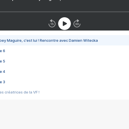
bey Maguire, c'est lui ! Rencontre avec Damien Witecka
e 6
e 5
e 4
e 3
s créatrices de la VF !
e 2
e 1
e Mektoub My Love arrive enfin ! Rencontre avec Shaïn Boumedine et Sal