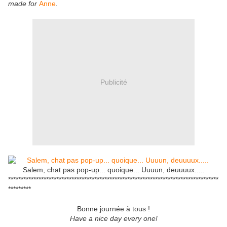
made for
Anne
.
Publicité
Salem, chat pas pop-up... quoique... Uuuun, deuuuux.....
***********************************************************************************
*********
Bonne journée à tous !
Have a nice day every one!