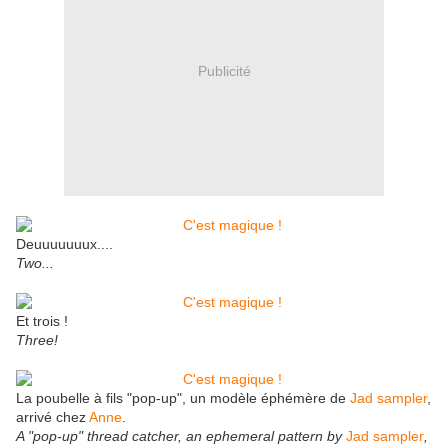
Publicité
Deuuuuuuux....
Two...
Et trois !
Three!
La poubelle à fils "pop-up", un modèle éphémère de
Jad sampler
,
arrivé chez
Anne
.
A "pop-up" thread catcher, an ephemeral pattern by
Jad sampler
,