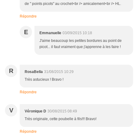
de " points picots" au crochet<br /> amicalement<br /> HL.
Répondre
E
Emmanuelle
03/09/2015 10:18
J'aime beaucoup les petites bordures au point de
picot... il faut vraiment que j'apprenne à les faire !
R
RosaBella
31/08/2015 10:29
Très astucieux ! Bravo !
Répondre
V
Véronique D
30/08/2015 08:49
Très originale, cette poubelle à fils!!! Bravo!
Répondre